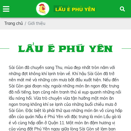
Trang chủ
Giới thiệu
LẨU É PHÚ YÊN
Sài Gòn đã chuyển sang Thu, mùa đẹp nhất tròn năm với
những đợt không khí lạnh tràn về. Khí hậu Sài Gòn đã trở
nên mát mẻ và những cơn mưa bắt đầu xuất hiện. Nếu đến
Sài Gòn giai đoạn này, ngoài những món ăn ngon đặc trưng
đã nổi tiếng, bạn cũng nên tranh thủ xì xụp quanh những nồi
lẩu nóng hổi. Vừa trò chuyện vừa tận hưởng một món ăn
ngon trong không khí se lạnh của những buổi chiều mưa ở
Sài Gòn. Đặc biệt là phải thử qua những món ăn vô cùng hấp
dẫn của quán Nẫu é Phú Yên với đặc trưng là món Lẩu gà lá
é vô cùng hấp dẫn ở Quận 11. Một món ăn đậm hương vị
của vùng đất Phú Yên ngay giữa lòng Sài Gòn sẽ làm bạn